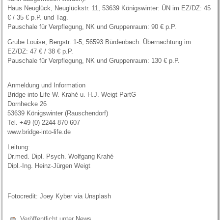
Haus Neuglück, Neuglückstr. 11, 53639 Königswinter: ÜN im EZ/DZ: 45
€ / 35 € p.P. und Tag.
Pauschale für Verpflegung, NK und Gruppenraum: 90 € p.P.
Grube Louise, Bergstr. 1-5, 56593 Bürdenbach: Übernachtung im
EZ/DZ: 47 € / 38 € p.P.
Pauschale für Verpflegung, NK und Gruppenraum: 130 € p.P.
Anmeldung und Information
Bridge into Life W. Krahé u. H.J. Weigt PartG
Dornhecke 26
53639 Königswinter (Rauschendorf)
Tel. +49 (0) 2244 870 607
www.bridge-into-life.de
Leitung:
Dr.med. Dipl. Psych. Wolfgang Krahé
Dipl.-Ing. Heinz-Jürgen Weigt
Fotocredit: Joey Kyber via Unsplash
Veröffentlicht unter
News