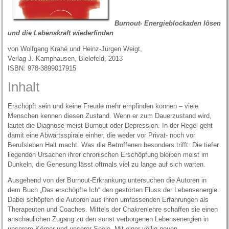
Burnout- Energieblockaden lösen
und die Lebenskraft wiederfinden
von Wolfgang Krahé und Heinz-Jürgen Weigt,
Verlag J. Kamphausen, Bielefeld, 2013
ISBN: 978-3899017915
Inhalt
Erschöpft sein und keine Freude mehr empfinden können – viele
Menschen kennen diesen Zustand. Wenn er zum Dauerzustand wird,
lautet die Diagnose meist Burnout oder Depression. In der Regel geht
damit eine Abwärtsspirale einher, die weder vor Privat- noch vor
Berufsleben Halt macht. Was die Betroffenen besonders trifft: Die tiefer
liegenden Ursachen ihrer chronischen Erschöpfung bleiben meist im
Dunkeln, die Genesung lässt oftmals viel zu lange auf sich warten.
Ausgehend von der Burnout-Erkrankung untersuchen die Autoren in
dem Buch „Das erschöpfte Ich“ den gestörten Fluss der Lebensenergie.
Dabei schöpfen die Autoren aus ihren umfassenden Erfahrungen als
Therapeuten und Coaches. Mittels der Chakrenlehre schaffen sie einen
anschaulichen Zugang zu den sonst verborgenen Lebensenergien in
unserem Körper und unserer Seele. Mit einer völlig neuen