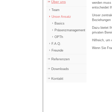
Über uns
werden muss o
entscheidet Ih
Team
Unser zentrale
Unser Ansatz
Beziehungen R
Basics
Dazu bietet 
Präsenzmanagement
privaten Bere
OPTh
Hilfreich, um
F.A.Q.
Wenn Sie Fra
Freunde
Referenzen
Downloads
Kontakt