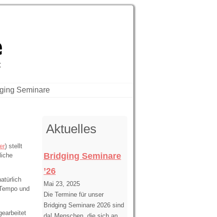
vision, Bridging
t
dging Seminare
Aktuelles
er
) stellt
Bridging Seminare
liche
’26
atürlich
Mai 23, 2025
m Tempo und
Die Termine für unser
Bridging Seminare 2026 sind
earbeitet
da! Menschen, die sich an