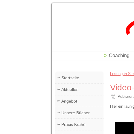
Bridge into Life - Coa
Seminare
Coaching
Lesung in Sie
Startseite
Video-
Aktuelles
Publiziert
Angebot
Hier ein laun
Unsere Bücher
Praxis Krahé