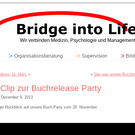
ching, Organisationsberatung, Super
Wir verbinden Medizin, Psychologie und Managemen
Organisationsberatung
Supervision
Bri
gburg, 11. März
»
«
Das war unsere Buchre
Clip zur Buchrelease Party
Dezember 9, 2013
iger Rückblick auf unsere Buch-Party vom 28. November.