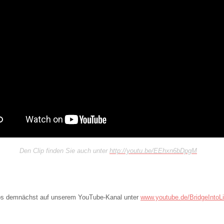
Den Clip finden Sie auch unter
http://youtu.be/EEhxn6bDpgM
os demnächst auf unserem YouTube-Kanal unter
www.youtube.de/BridgeIntoLi