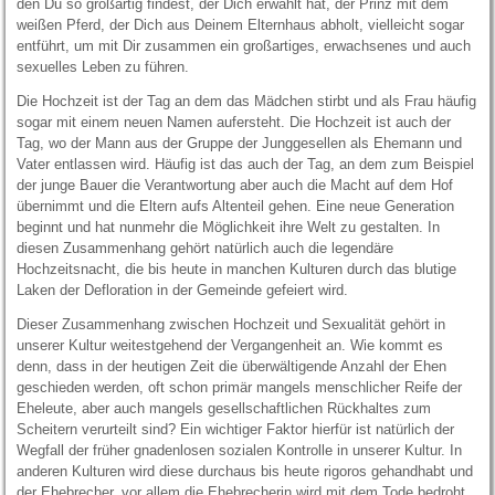
den Du so großartig findest, der Dich erwählt hat, der Prinz mit dem
weißen Pferd, der Dich aus Deinem Elternhaus abholt, vielleicht sogar
entführt, um mit Dir zusammen ein großartiges, erwachsenes und auch
sexuelles Leben zu führen.
Die Hochzeit ist der Tag an dem das Mädchen stirbt und als Frau häufig
sogar mit einem neuen Namen aufersteht. Die Hochzeit ist auch der
Tag, wo der Mann aus der Gruppe der Junggesellen als Ehemann und
Vater entlassen wird. Häufig ist das auch der Tag, an dem zum Beispiel
der junge Bauer die Verantwortung aber auch die Macht auf dem Hof
übernimmt und die Eltern aufs Altenteil gehen. Eine neue Generation
beginnt und hat nunmehr die Möglichkeit ihre Welt zu gestalten. In
diesen Zusammenhang gehört natürlich auch die legendäre
Hochzeitsnacht, die bis heute in manchen Kulturen durch das blutige
Laken der Defloration in der Gemeinde gefeiert wird.
Dieser Zusammenhang zwischen Hochzeit und Sexualität gehört in
unserer Kultur weitestgehend der Vergangenheit an. Wie kommt es
denn, dass in der heutigen Zeit die überwältigende Anzahl der Ehen
geschieden werden, oft schon primär mangels menschlicher Reife der
Eheleute, aber auch mangels gesellschaftlichen Rückhaltes zum
Scheitern verurteilt sind? Ein wichtiger Faktor hierfür ist natürlich der
Wegfall der früher gnadenlosen sozialen Kontrolle in unserer Kultur. In
anderen Kulturen wird diese durchaus bis heute rigoros gehandhabt und
der Ehebrecher, vor allem die Ehebrecherin wird mit dem Tode bedroht.