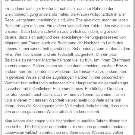
Ein anderer wichtiger Faktor ist natürlich, dass im Rahmen der
Gleichberechtigung anders als früher, die Frauen wirtschaftlich in aller
Regel weitgehend unabhängig sind, eine Ehe also nicht mehr um jeden
Preis ertragen müssen. Ein anderer wesentlicher Faktor, den wir auch in
unserem Buch Lebensschwellen ausführlich schildern, ergibt sich
daraus, dass sich aufgrund des lebenslangen Reifungsprozesses von
Männern und Frauen auch die Bedeutung der Hochzeit im Laufe des
Lebens immer wieder heftig verändert. Sehr unterhaltsam ist das in dem
Film, Vier Hochzeiten und ein Todesfall, dargestellt. Um ein paar
Beispiele zu nennen: Manche heiraten viel zu früh, um ihrem Elternhaus
zu entkommen. Später lassen sie sich dann scheiden, um ihrer Ehe zu
entkommen. So heiraten sie wiederum der Einsamkeit zu entkommen.
In gewisser Weise sind die zugehörigen Partner in ihrer persönlichen
Wahrheit fast vollständig nebensächlich. Hauptsache einigermaßen gut
aussehen mit ordentlichem Einkommen, usw. Ein häufiger Grund zu
heiraten besteht auch darin, dass wir uns verlieben, also eine Illusion
vom anderen mit dessen Wahrheit verwechseln und viele scheitern
daran, dass die Konsequenz jeder Verliebtheit darin besteht, dass man
den anderen grausamer Weise tatsächlich kennenlernt.
Man könnte also sagen viele Hochzeiten in unreifen Jahren dienen nur
uns selbst. Die Fähigkeit den anderen als von uns getrenntes anderes
Lebewesen wirklich zu erkennen und dann dieses Wesen aus vollen