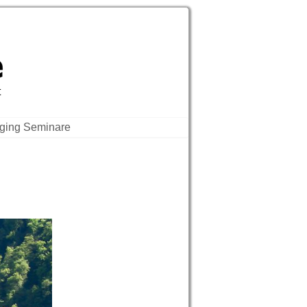
vision, Bridging
t
dging Seminare