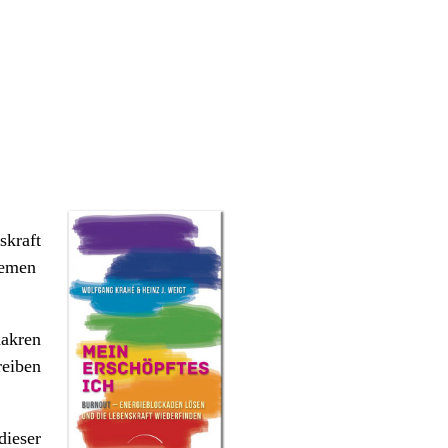
skraft
themen
hakren
reiben
ieser